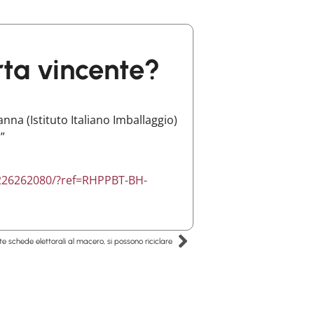
arta vincente?
na (Istituto Italiano Imballaggio)
o”
e-226262080/?ref=RHPPBT-BH-
te schede elettorali al macero, si possono riciclare