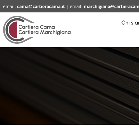
email:
cama@cartieracama.it
| email:
marchigiana@cartieracam
Chi si