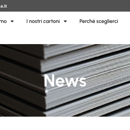
a.it
amo
I nostri cartoni
Perché sceglierci
News