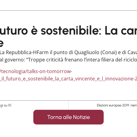
futuro è sostenibile: La c
e
 Repubblica-HFarm il punto di Quagliuolo (Conai) e di Cavan
al governo: “Troppe criticità frenano l’intera filiera del ricicl
r/tecnologia/talks-on-tomorrow-
il_futuro_e_sostenibile_la_carta_vincente_e_l_innovazion
gi su 10
Elezioni europee 2019: nien
Torna alle Notizie