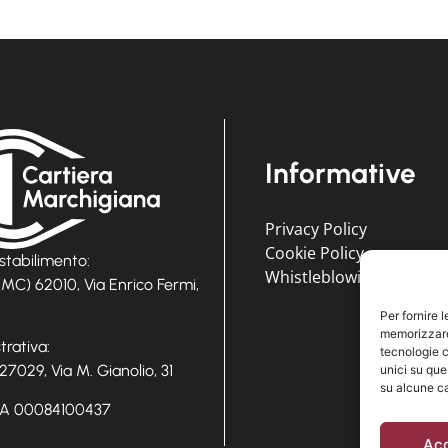
Informative
Privacy Policy
Cookie Policy
stabilimento:
Whistleblowing
MC) 62010, Via Enrico Fermi,
Per fornire 
memorizzare 
rativa:
tecnologie c
27029, Via M. Gianolio, 31
unici su que
su alcune ca
.IVA 00084100437
Ac