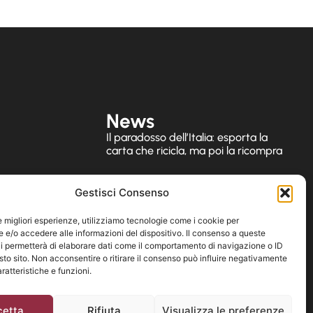
News
Il paradosso dell’Italia: esporta la
carta che ricicla, ma poi la ricompra
Assemblea Pubblica Assocarta
Gestisci Consenso
2025 “Paper Industrial Deal”: la
Relazione del Presidente Lorenzo
le migliori esperienze, utilizziamo tecnologie come i cookie per
Poli
e/o accedere alle informazioni del dispositivo. Il consenso a queste
i permetterà di elaborare dati come il comportamento di navigazione o ID
sto sito. Non acconsentire o ritirare il consenso può influire negativamente
ratteristiche e funzioni.
cetta
Rifiuta
Visualizza le preferenze